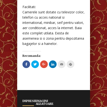
Facilitati:
Camerele sunt dotate cu televizor color,
telefon cu acces national si
international, minibar, seif pentru valori,
aer conditionat, acces la internet. Baia
este complet utilata. Exista de
asemenea si o zona pentru depozitarea
bagajelor si a hainelor.
Recomanda:
Clic
Clic
Clic
Clic
Clic
Clic
pentru
pentru
pentru
pentru
pentru
pentru
a
a
a
a
a
imprimare(Se
partaja
partaja
partaja
partaja
trimite
deschide
pe
pe
pe
pe
prin
în
Facebook(Se
Twitter(Se
Google+
LinkedIn(Se
email
fereastră
deschide
deschide
(Se
deschide
unui
nouă)
în
în
deschide
în
prieten(Se
fereastră
fereastră
în
fereastră
deschide
nouă)
nouă)
fereastră
nouă)
în
nouă)
fereastră
nouă)
IMPRESII
IMAGINI
ALEATOARE