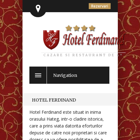
Rezervari
CAZARE SI RESTAURANT DE 4*
Navigation
HOTEL FERDINAND
Hotel Ferdinand este situat in inima
orasului Hateg, intr-o cladire istorica,
care a prins viata datorita eforturilor
depuse de catre noii proprietari si care
doresc sa va ofere posibilitatea de a