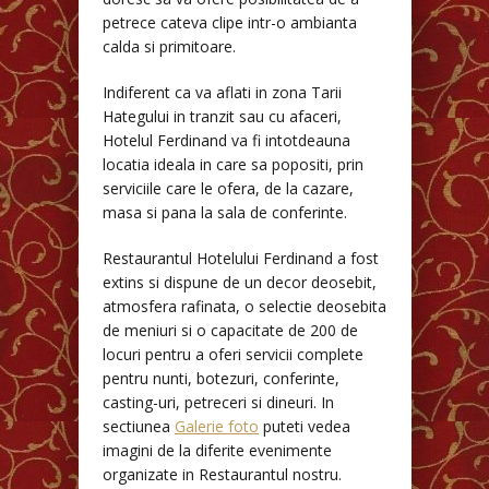
petrece cateva clipe intr-o ambianta
calda si primitoare.
Indiferent ca va aflati in zona Tarii
Hategului in tranzit sau cu afaceri,
Hotelul Ferdinand va fi intotdeauna
locatia ideala in care sa popositi, prin
serviciile care le ofera, de la cazare,
masa si pana la sala de conferinte.
Restaurantul Hotelului Ferdinand a fost
extins si dispune de un decor deosebit,
atmosfera rafinata, o selectie deosebita
de meniuri si o capacitate de 200 de
locuri pentru a oferi servicii complete
pentru nunti, botezuri, conferinte,
casting-uri, petreceri si dineuri. In
sectiunea
Galerie foto
puteti vedea
imagini de la diferite evenimente
organizate in Restaurantul nostru.