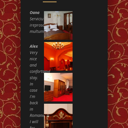
Oana
Serviciu
ireprosabil,
multumesc!
Alex
Very
nice
and
confortable
stay.
In
case
I'm
back
in
Romania
I will
for